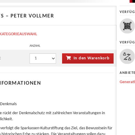
VERFÜG
TS – PETER VOLLMER
KATEGORIEAUSWAHL
VERFÜG
ANZAHL
€
In den Warenkorb
ANBIET
Generat
NFORMATIONEN
n Denkmals
rückt der Denkmalschutz mit zahlreichen Veranstaltungen in
ichkeit.
rfolgt die Sparkassen-Kulturstiftung das Ziel, das Bewusstsein für
istorischen Erbe zu stärken. Die Veranstaltungen sollen dazu