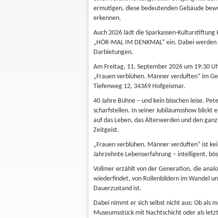
ermutigen, diese bedeutenden Gebäude bewu
erkennen.
Auch 2026 lädt die Sparkassen-Kulturstiftun
„HÖR-MAL IM DENKMAL“ ein. Dabei werden au
Darbietungen.
Am Freitag, 11. September 2026 um 19:30 Uhr
„Frauen verblühen. Männer verduften“ im 
Tiefenweg 12, 34369 Hofgeismar.
40 Jahre Bühne – und kein bisschen leise. Pete
scharfstellen. In seiner Jubiläumsshow blickt
auf das Leben, das Älterwerden und den ganz
Zeitgeist.
„Frauen verblühen. Männer verduften“ ist kein
Jahrzehnte Lebenserfahrung – intelligent, bö
Vollmer erzählt von der Generation, die analog
wiederfindet, von Rollenbildern im Wandel u
Dauerzustand ist.
Dabei nimmt er sich selbst nicht aus: Ob als 
Museumsstück mit Nachtschicht oder als letzt