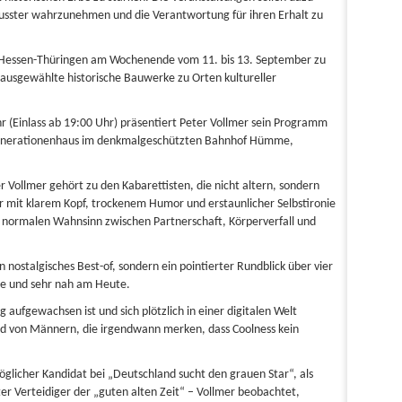
sster wahrzunehmen und die Verantwortung für ihren Erhalt zu
g Hessen-Thüringen am Wochenende vom 11. bis 13. September zu
sgewählte historische Bauwerke zu Orten kultureller
 (Einlass ab 19:00 Uhr) präsentiert Peter Vollmer sein Programm
Generationenhaus im denkmalgeschützten Bahnhof Hümme,
r Vollmer gehört zu den Kabarettisten, die nicht altern, sondern
 er mit klarem Kopf, trockenem Humor und erstaunlicher Selbstironie
 normalen Wahnsinn zwischen Partnerschaft, Körperverfall und
 nostalgisches Best-of, sondern ein pointierter Rundblick über vier
se und sehr nah am Heute.
 aufgewachsen ist und sich plötzlich in einer digitalen Welt
nd von Männern, die irgendwann merken, dass Coolness kein
möglicher Kandidat bei „Deutschland sucht den grauen Star“, als
er Verteidiger der „guten alten Zeit“ – Vollmer beobachtet,