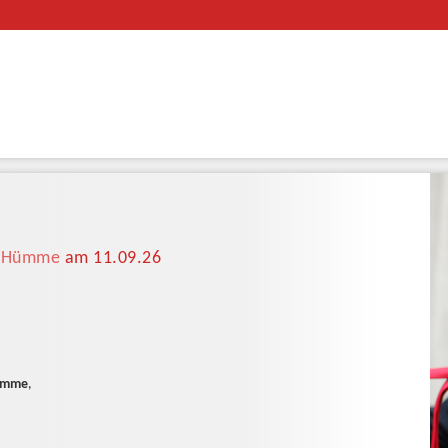
f Hümme
am 11.09.26
ümme
,