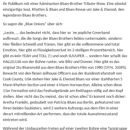
ihr Publikum mit einer fulminanten Blues-Brother Tribute-Show. Eine absolut
einzigartige Soul, Rhythm & Blues and Blues Revue um Jake & Elwood, den
legendären Blues Brothers.
So sagen die „Blue Onions“ über sich:
„Leute, … das bedeutet nicht, dass hier so ´ne popliche Coverband
aufkreuzt, die die Songs der Blues Brothers lieblos runternudeln, sondern:
Hier fließen Schweiß und Tränen, hier gibt es die vollkommene und total
Emotion, hier gibt es Flüssigkeitsverlust im 2-stelligen Prozentbereich, hier
gibt es kein YEAH und TOLL (!) und oooh SUUUPER … sondern hier schallt das
HALLELUJA von der Bühne runter, wie Blitz und Donner. Hier gibt es das
original 2to Bluesmobil aus dem Blues Brothers-Film von 1980 (1974, 350PS).
Bewacht von den fiesen Jailhouse Officern aus der Bundesstrafanstalt von
Cook County, USA stehen hier Jake & Elwood Blues vor einer stahlharten 5
Mann Rhythm-Section und einer 4 Mann Hornsection. Alleine schon diese
11er Formation wird das Festivalgelände am Reithagen völlig auf den Kopf
stellen. Aber nicht das Du meinst, das ist schon alles? Es kommt noch dicker:
Aretha Franklin, gedoubelt von Patricia Blues aus Berlin, gefeatured von
Ihren beiden Soulsisters, wird 2 weitere Kultsongs aus dem Film in einer
derart mitreißenden Art performen, dass der totale Ausnahmezustand
eintreten wird.
Während der Umbauzeiten treten auf einer zweiten Bühne eine Tanzgruppe