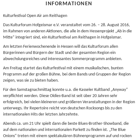
INFORMATIONEN
Kulturfestival Open Air am Reithagen
Das Kulturforum Hofgeismar e.V. veranstaltet vom 26. – 28. August 2016,
im Rahmen von anderen Aktionen, die alle in dem Hessenprojekt „Ab in die
Mitte“ integriert sind, ein Kulturfestival am Reithagen in Hofgeismar.
Am letzten Ferienwochenende in Hessen will das Kulturforum allen
Bürgerinnen und Bürgern der Stadt und der gesamten Region ein
abwechslungsreiches und interessantes Sommerprogramm anbieten.
Am Freitag startet das Kulturfestival mit einem musikalischen, bunten
Programm auf der großen Bühne, bei dem Bands und Gruppen der Region
zeigen, was sie zu bieten haben.
Für den Samstagnachmittag konnte u.a. die Kasseler Kultband „Anyway“
verpflichtet werden. Diese Oldies-Band ist seit über 20 Jahren sehr
erfolgreich, bei vielen kleineren und größeren Veranstaltungen in der Region
unterwegs. Ihr Repertoire reicht von deutschen Rocksongs bis zu den
internationalen Hits der letzten Jahrzehnte.
Abends ca. um 21 Uhr spielt dann die beste Blues-Brother-Showband, die
auf dem nationalen und internationalen Parkett zu finden ist. „The Blue
Onions“ treten mit einem spektakulären Bühnenprogramm auf und rocken